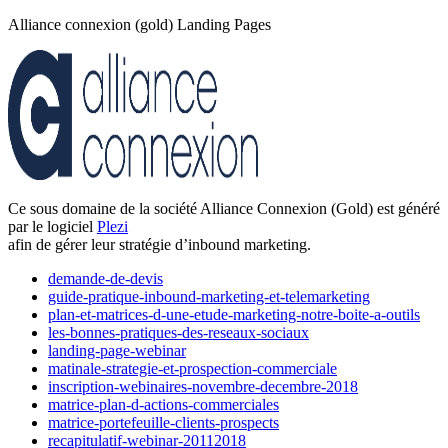
Alliance connexion (gold) Landing Pages
Ce sous domaine de la société Alliance Connexion (Gold) est généré
par le logiciel
Plezi
afin de gérer leur stratégie d’inbound marketing.
demande-de-devis
guide-pratique-inbound-marketing-et-telemarketing
plan-et-matrices-d-une-etude-marketing-notre-boite-a-outils
les-bonnes-pratiques-des-reseaux-sociaux
landing-page-webinar
matinale-strategie-et-prospection-commerciale
inscription-webinaires-novembre-decembre-2018
matrice-plan-d-actions-commerciales
matrice-portefeuille-clients-prospects
recapitulatif-webinar-20112018