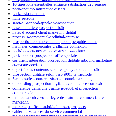
10-questions-essentielles-enquete-satisfaction-b2b-reussie
pack-enquete-satisfaction-clients
pack-test-de-marche
fiche-persona
swot-du-script-d-appel-de-prospection
bases-de-la-teleprospection-b2b
livret-d-accueil-client-marketing-digital
processus-commercial-et-digital-optimise
prospection-commerciale-telephonique-guide-ultime
matinales-commerciales-d-alliance-connexion
pack-booster-prospection-et-reseaux-sociaux
pack-booster-prospection-offre-speciale
cas-client-integration-prospection-digitale-inbound-marketing-
et-reseaux-sociaux
objectifs-des-contenus-selon-etape-cycle-d-achat-b2b
prospection-digitale-selon-l-iso-9001-la-methode
5-etapes-cles-pour-reussir-en-inbound-marketing
onboarding-prospection-digitale-avec-alliance-connexion
conference-demarche-qualite-iso9001-et-prospection-
commerciale
matrice-calculez-votre-degre-de-maturite-commerciale-et-
marketing
matrice-qualification-bdd-clients-et-prospects
cahier-de-vacances-du-service-commercial