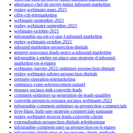
alternance-chef-de-projet-junior-inbound-marketing
replay-webinaire-mars-2021
offre-cdi-telemarketing
webinaire-septembre-2021
replay-webinaire-septembre-2021
webinaire-octobre-2021
infographie-qu-est-ce-que-l-inbound-marketing
replay-webinaire-octobre-2021
inbound-marketing-prospection-digitale
generer-nouveaux-leads-grace-a-inbound-marketing
infographie-i-mettre-en-place-une-strategie-d-inbound-
marketing-en-4-etapes
webinaire-janvier-2022-optimiser-prospection-digitale
replay-webinaire-piloter-prospection-digitale
preparer-operation-telemarketing
optimisez-votre-referencement-naturel
reseaux-sociaux-tmk-convertir-leads
comment-optimiser-sa-generation-de-leads-qualifies
convertir-prospects-reseaux-sociaux-webinaire-2022
infographie-comment-optimiser-sa-prospection-commerciale
livre-blanc-batir-une-strategie-commerciale-gagnante
replay-webinaire-trouver-leads-convertir-clients
externalisation-prospection-digitale-telephonique
infographie-comment-rater-sa-prospection-en-6-etapes
infographie-fidelisation-et-reconquete-clients-methode