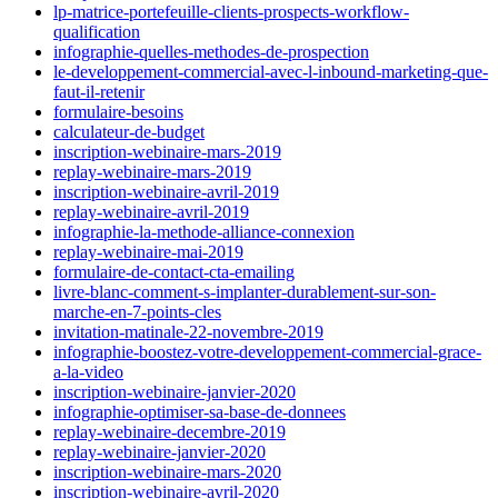
lp-matrice-portefeuille-clients-prospects-workflow-
qualification
infographie-quelles-methodes-de-prospection
le-developpement-commercial-avec-l-inbound-marketing-que-
faut-il-retenir
formulaire-besoins
calculateur-de-budget
inscription-webinaire-mars-2019
replay-webinaire-mars-2019
inscription-webinaire-avril-2019
replay-webinaire-avril-2019
infographie-la-methode-alliance-connexion
replay-webinaire-mai-2019
formulaire-de-contact-cta-emailing
livre-blanc-comment-s-implanter-durablement-sur-son-
marche-en-7-points-cles
invitation-matinale-22-novembre-2019
infographie-boostez-votre-developpement-commercial-grace-
a-la-video
inscription-webinaire-janvier-2020
infographie-optimiser-sa-base-de-donnees
replay-webinaire-decembre-2019
replay-webinaire-janvier-2020
inscription-webinaire-mars-2020
inscription-webinaire-avril-2020