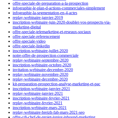
offre-speciale-de-preparation-a-la-prospection
infographie-le-plan-d-actions-commerciales-simplement
infographie-la-segmentation-en-4-actes
replay-webinaire-janvier-2019
inscription-webinaire-juin-2020-doubler-vos-prospects-via-
marketing-digital
offre-speciale-telemarketing-et-reseaux-sociaux
offre-speciale-referencement
offre-speciale-video
offre-speciale-linkedin
inscription-webinaire-juillet-2020
notre-offre-de-prospection-commerciale
replay-webinaire-septembre-2020
inscription-webinaire-octobre-2020
invitation-webinaire-decembre-2020
replay-webinaire-novembre-2020
replay-webinaire-decembre-2020
kit-preparation-prospection-analyse-marketing-et-pac
inscription-webinaire-janvier-2021
replay-webinaire-janvier-2021
inscription-webinaire-fevrier-2021
replay-webinaire-fevrier-2021
inscription-webinaire-mars-2021
replay-webinaire-breizh-fab-mars-2021-seo
offre-cdi-chef-de-projet-junior-inbound-marketing