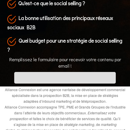
Qu'est-ce que le social selling ?
La bonne utilisation des principaux réseaux
.
sociaux B2B
Quel budget pour une stratégie de social selling
?
Remplissez le formulaire pour recevoir votre contenu par
email !
Alliance Connexion est une agence nantaise de développement commercial
spécialisée dans la prospection B2B, la mise en place de stratégies
adaptées d’inbound marketing et de téléprospection.
Alliance Connexion accompagne TPE, PME et Grands Groupes de l'industrie
dans l’atteinte de leurs objectifs commerciaux.
Externalisez votre
prospection
et faites le choix de bénéficier de services de qualité. Qu’il
s’agisse de la mise en place de
stratégie marketing
, de
marketing