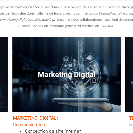
pement commercial spécialisée dans la prospection B2B, la mise en place de stratégi
 de l'industrie dans l’atteinte de leurs objectifs commerciaux.
Externalisez votre pros
de
marketing digital
,
de
télémarketing
,
l’ensemble des collaborateurs travaillent de concer
Alliance Connexion, reconnue grâce à sa certification ISO 9001.
MARKETING DIGITAL :
T
Communication
P
Conception de site internet